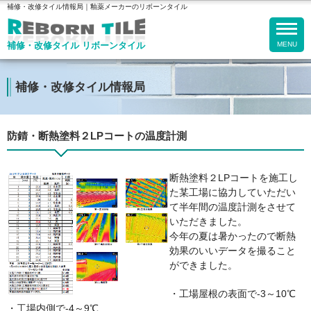
補修・改修タイル情報局｜釉薬メーカーのリボーンタイル
補修・改修タイル リボーンタイル
補修・改修タイル情報局
防錆・断熱塗料２LPコートの温度計測
断熱塗料２LPコートを施工し
た某工場に協力していただい
て半年間の温度計測をさせて
いただきました。
今年の夏は暑かったので断熱
効果のいいデータを撮ること
ができました。
・工場屋根の表面で-3～10℃
・工場内側で-4～9℃